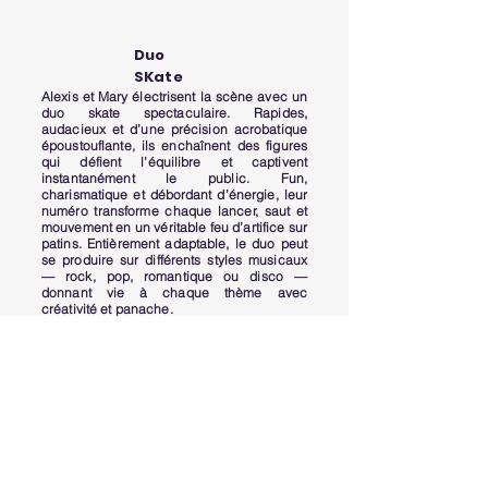
Duo
SKate
Alexis et Mary électrisent la scène avec un
duo skate spectaculaire. Rapides,
audacieux et d’une précision acrobatique
époustouflante, ils enchaînent des figures
qui défient l’équilibre et captivent
instantanément le public. Fun,
charismatique et débordant d’énergie, leur
numéro transforme chaque lancer, saut et
mouvement en un véritable feu d’artifice sur
patins. Entièrement adaptable, le duo peut
se produire sur différents styles musicaux
— rock, pop, romantique ou disco —
donnant vie à chaque thème avec
créativité et panache.
Alexis and Mary electrify the stage with a
breathtaking skate duo. Fast, daring, and
acrobatically precise, they execute tricks
that defy balance and instantly captivate
the audience. Fun, charismatic, and
bursting with energy, their performance
turns every throw, jump, and movement into
a dazzling spectacle on wheels. Fully
adaptable, the duo can perform to a variety